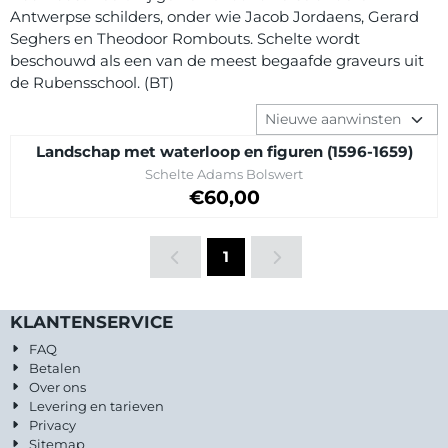
Antwerpse schilders, onder wie Jacob Jordaens, Gerard
Seghers en Theodoor Rombouts. Schelte wordt
beschouwd als een van de meest begaafde graveurs uit
de Rubensschool. (BT)
Sorteermethode
Landschap met waterloop en figuren (1596-1659)
Merk:
Schelte Adams Bolswert
Prijs: 60,00
€60,00
1
KLANTENSERVICE
FAQ
Betalen
Over ons
Levering en tarieven
Privacy
Sitemap