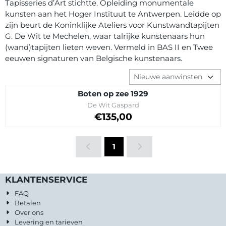
Tapisseries d’Art stichtte. Opleiding monumentale
kunsten aan het Hoger Instituut te Antwerpen. Leidde op
zijn beurt de Koninklijke Ateliers voor Kunstwandtapijten
G. De Wit te Mechelen, waar talrijke kunstenaars hun
(wand)tapijten lieten weven. Vermeld in BAS II en Twee
eeuwen signaturen van Belgische kunstenaars.
Sorteermethode
Boten op zee 1929
Merk:
De Wit Gaspard
Prijs: 135,00
€135,00
1
KLANTENSERVICE
FAQ
Betalen
Over ons
Levering en tarieven