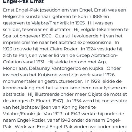
Engel-Pak Ernst
Ernst Engel-Pak (pseudoniem van Engel, Ernst) was een
Belgische kunstenaar, geboren te Spa in 1885 en
gestorven te Valabre/Frankrijk in 1965. Hij was een
schilder, tekenaar en illustrator. Hij volgde tekenlessen te
Spa tot ongeveer 1900. Qua stijl evolueerde hij van het
impressionisme naar het abstract expressionisme. In
1923 trouwde hij met Claire Rozier. In 1924 vestigde hij
zich te Parijs en was er lid van de Groep Abstraction-
Création vanaf 1931. Hij stelde tentoon met Arp,
Mondriaan, Delaunay, Vantongerloo en Kupka. Onder
invloed van het Kubisme werd zijn werk vanaf 1926
monumentaler en gestructureerder. In 1929 leidde de
kennismaking met het surrealisme hem naar lyrisme en
abstractie. Hij illustreerde onder meer Objets de mots et
des images (P. Eluard, 1947). In 1954 werd hij conservator
van het jachtpaviljoen van Koning René te
Valabre/Frankrijk. Van 1923 tot 1943 werkte hij onder de
naam Engel-Rozier, vanaf 1943 onder de naam Engel-
Pak. Werk van Ernst Engel-Pak vinden we onder andere