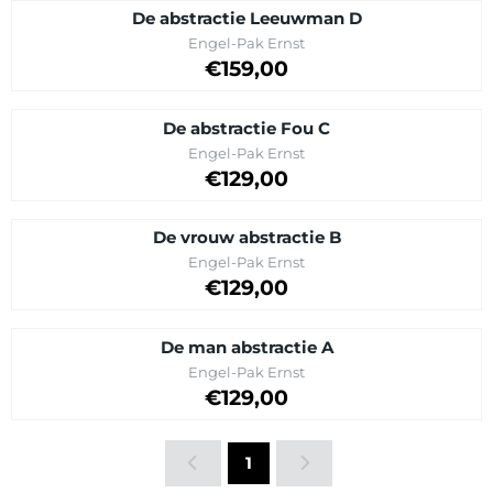
De abstractie Leeuwman D
Merk:
Engel-Pak Ernst
Prijs op aanvraag
€159,00
De abstractie Fou C
Merk:
Engel-Pak Ernst
Prijs op aanvraag
€129,00
De vrouw abstractie B
Merk:
Engel-Pak Ernst
Prijs op aanvraag
€129,00
De man abstractie A
Merk:
Engel-Pak Ernst
Prijs op aanvraag
€129,00
1