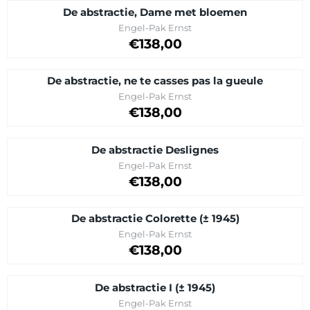
De abstractie, Dame met bloemen
Merk:
Engel-Pak Ernst
Prijs op aanvraag
€138,00
De abstractie, ne te casses pas la gueule
Merk:
Engel-Pak Ernst
Prijs op aanvraag
€138,00
De abstractie Deslignes
Merk:
Engel-Pak Ernst
Prijs op aanvraag
€138,00
De abstractie Colorette (± 1945)
Merk:
Engel-Pak Ernst
Prijs: 138,00
€138,00
De abstractie I (± 1945)
Merk:
Engel-Pak Ernst