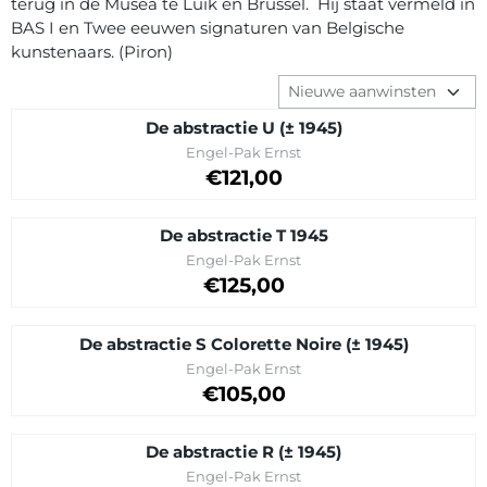
terug in de Musea te Luik en Brussel. Hij staat vermeld in
BAS I en Twee eeuwen signaturen van Belgische
kunstenaars. (Piron)
Sorteermethode
De abstractie U (± 1945)
Merk:
Engel-Pak Ernst
Prijs op aanvraag
€121,00
De abstractie T 1945
Merk:
Engel-Pak Ernst
Prijs op aanvraag
€125,00
De abstractie S Colorette Noire (± 1945)
Merk:
Engel-Pak Ernst
Prijs op aanvraag
€105,00
De abstractie R (± 1945)
Merk:
Engel-Pak Ernst