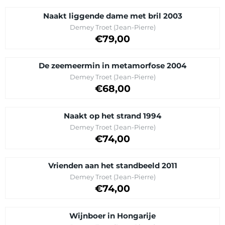
Naakt liggende dame met bril 2003
Merk:
Demey Troet (Jean-Pierre)
Prijs op aanvraag
€79,00
De zeemeermin in metamorfose 2004
Merk:
Demey Troet (Jean-Pierre)
Prijs op aanvraag
€68,00
Naakt op het strand 1994
Merk:
Demey Troet (Jean-Pierre)
Prijs: 74,00
€74,00
Vrienden aan het standbeeld 2011
Merk:
Demey Troet (Jean-Pierre)
Prijs op aanvraag
€74,00
Wijnboer in Hongarije