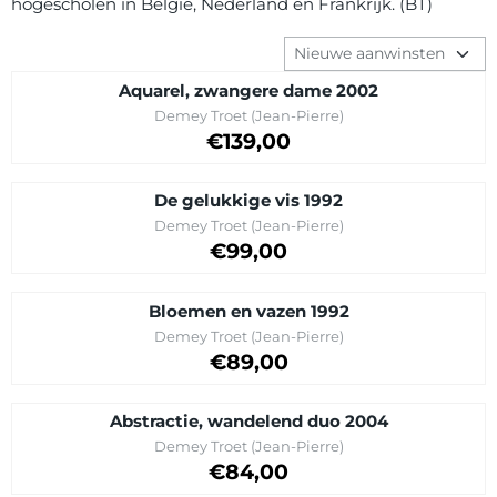
hogescholen in België, Nederland en Frankrijk. (BT)
Sorteermethode
Aquarel, zwangere dame 2002
Merk:
Demey Troet (Jean-Pierre)
Prijs op aanvraag
€139,00
De gelukkige vis 1992
Merk:
Demey Troet (Jean-Pierre)
Prijs: 99,00
€99,00
Bloemen en vazen 1992
Merk:
Demey Troet (Jean-Pierre)
Prijs op aanvraag
€89,00
Abstractie, wandelend duo 2004
Merk:
Demey Troet (Jean-Pierre)
Prijs: 84,00
€84,00