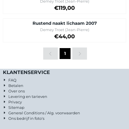
Merk:
Demey Troet (Jean-Pierre)
Prijs op aanvraag
€119,00
Rustend naakt lichaam 2007
Merk:
Demey Troet (Jean-Pierre)
Prijs op aanvraag
€44,00
1
KLANTENSERVICE
FAQ
Betalen
Over ons
Levering en tarieven
Privacy
Sitemap
General Conditions / Alg. voorwaarden
Ons bedrijf in foto's