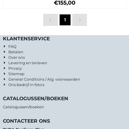
Prijs: 155,00
€155,00
1
KLANTENSERVICE
FAQ
Betalen
Over ons
Levering en tarieven
Privacy
Sitemap
General Conditions / Alg. voorwaarden
Ons bedrijf in foto's
CATALOGUSSEN/BOEKEN
Catalogussen/boeken
CONTACTEER ONS