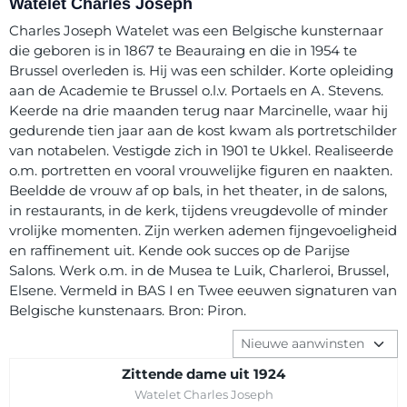
Watelet Charles Joseph
Charles Joseph Watelet was een Belgische kunsternaar
die geboren is in 1867 te Beauraing en die in 1954 te
Brussel overleden is. Hij was een schilder. Korte opleiding
aan de Academie te Brussel o.l.v. Portaels en A. Stevens.
Keerde na drie maanden terug naar Marcinelle, waar hij
gedurende tien jaar aan de kost kwam als portretschilder
van notabelen. Vestigde zich in 1901 te Ukkel. Realiseerde
o.m. portretten en vooral vrouwelijke figuren en naakten.
Beeldde de vrouw af op bals, in het theater, in de salons,
in restaurants, in de kerk, tijdens vreugdevolle of minder
vrolijke momenten. Zijn werken ademen fijngevoeligheid
en raffinement uit. Kende ook succes op de Parijse
Salons. Werk o.m. in de Musea te Luik, Charleroi, Brussel,
Elsene. Vermeld in BAS I en Twee eeuwen signaturen van
Belgische kunstenaars. Bron: Piron.
Sorteermethode
Zittende dame uit 1924
Merk:
Watelet Charles Joseph