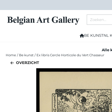
Cookievoorkeuren zijn momenteel gesloten.
Zoeken
BE KUNST
NL 
Alle 
Home
/
Be kunst
/
Ex libris Cercle Horticole du Vert Chasseur
OVERZICHT