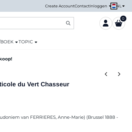
NL
Create Account
Contact
Inloggen
0
/BOEK
TOPIC
nkoop!
rticole du Vert Chasseur
eudoniem van FERRIERES, Anne-Marie) (Brussel 1888 -