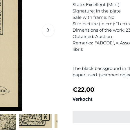
State: Excellent (Mint)
Signature: In the plate
Sale with frame: No
Size picture (in cm): 11 cm
Dimensions of the work: 23
Obtained: Auction
Remarks: "ABCDE", = Assoc
libris
The black background in th
paper used. (scanned obje
€
22,00
Verkocht