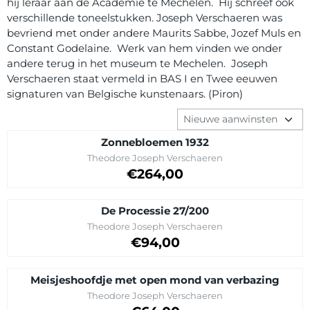
hij leraar aan de Academie te Mechelen. Hij schreef ook
verschillende toneelstukken. Joseph Verschaeren was
bevriend met onder andere Maurits Sabbe, Jozef Muls en
Constant Godelaine. Werk van hem vinden we onder
andere terug in het museum te Mechelen. Joseph
Verschaeren staat vermeld in BAS I en Twee eeuwen
signaturen van Belgische kunstenaars. (Piron)
Sorteermethode
Zonnebloemen 1932
Merk:
Theodore Joseph Verschaeren
Prijs op aanvraag
€264,00
De Processie 27/200
Merk:
Theodore Joseph Verschaeren
Prijs op aanvraag
€94,00
Meisjeshoofdje met open mond van verbazing
Merk:
Theodore Joseph Verschaeren
Prijs op aanvraag