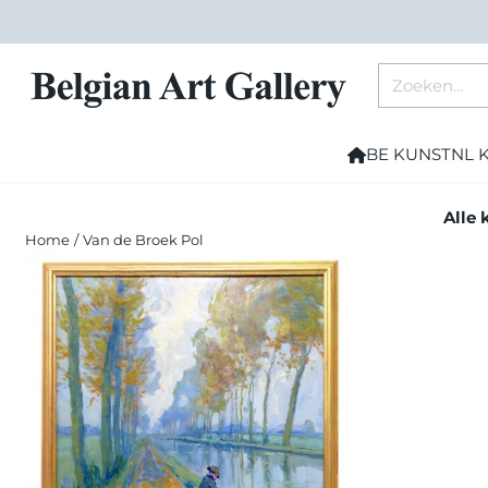
Cookievoorkeuren zijn momenteel gesloten.
Zoeken
BE KUNST
NL 
Alle 
Home
/
Van de Broek Pol