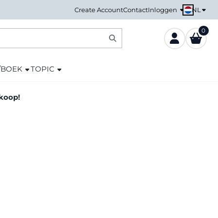
NL
Create Account
Contact
Inloggen
0
/BOEK
TOPIC
nkoop!