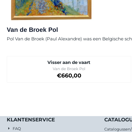
Van de Broek Pol
Pol Van de Broek (Paul Alexandre) was een Belgische schi
Visser aan de vaart
Merk:
Van de Broek Pol
Prijs: 660,00
€660,00
KLANTENSERVICE
CATALOG
FAQ
Catalogussen