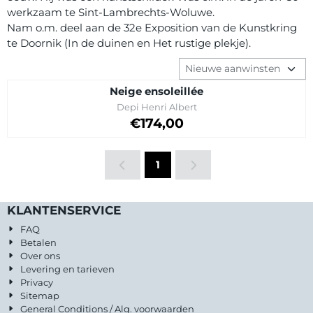
werkzaam te Sint-Lambrechts-Woluwe.
Nam o.m. deel aan de 32e Exposition van de Kunstkring
te Doornik (In de duinen en Het rustige plekje).
Sorteermethode
Neige ensoleillée
Merk:
Depi Henri Albert
Prijs: 174,00
€174,00
1
KLANTENSERVICE
FAQ
Betalen
Over ons
Levering en tarieven
Privacy
Sitemap
General Conditions / Alg. voorwaarden