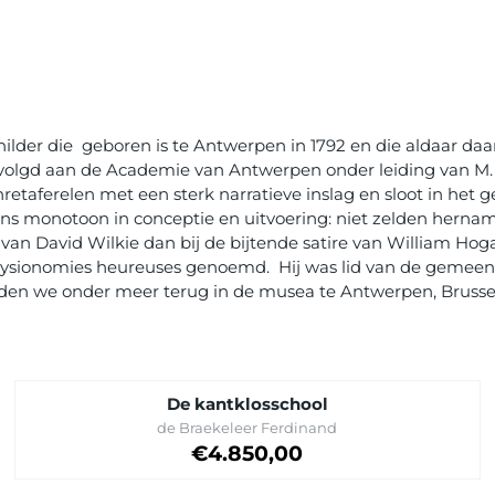
ilder die geboren is te Antwerpen in 1792 en die aldaar daar
evolgd aan de Academie van Antwerpen onder leiding van M. Va
taferelen met een sterk narratieve inslag en sloot in het geb
ins monotoon in conceptie en uitvoering: niet zelden hernam
van David Wilkie dan bij de bijtende satire van William Hoga
es physionomies heureuses genoemd. Hij was lid van de geme
en we onder meer terug in de musea te Antwerpen, Brussel
De kantklosschool
Merk:
de Braekeleer Ferdinand
Prijs: 4 850,00
€4.850,00