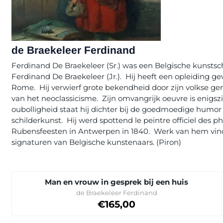
de Braekeleer Ferdinand
Ferdinand De Braekeleer (Sr.) was een Belgische kunstsch
Ferdinand De Braekeleer (Jr.). Hij heeft een opleiding g
Rome. Hij verwierf grote bekendheid door zijn volkse genre
van het neoclassicisme. Zijn omvangrijk oeuvre is enigsz
oubolligheid staat hij dichter bij de goedmoedige humor 
schilderkunst. Hij werd spottend le peintre officiel d
Rubensfeesten in Antwerpen in 1840. Werk van hem vind
signaturen van Belgische kunstenaars. (Piron)
Man en vrouw in gesprek bij een huis
Merk:
de Braekeleer Ferdinand
Prijs op aanvraag
€165,00