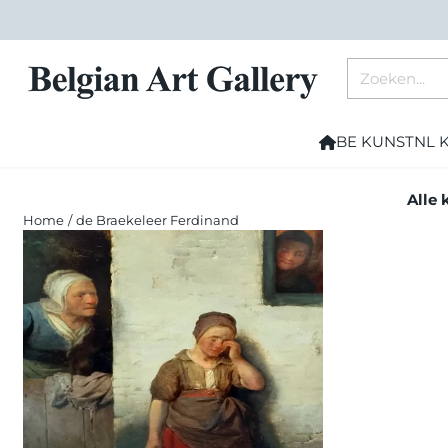
Cookievoorkeuren zijn momenteel gesloten.
Zoeken
BE KUNST
NL 
Alle 
Home
/
de Braekeleer Ferdinand