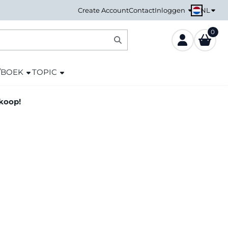
NL
Create Account
Contact
Inloggen
0
/BOEK
TOPIC
nkoop!