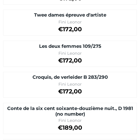
Twee dames épreuve d'artiste
Brand:
Fini Leonor
Price: 172,00
€172,00
Les deux femmes 109/275
Brand:
Fini Leonor
Price on request
€172,00
Croquis, de verleider B 283/290
Brand:
Fini Leonor
Price on request
€172,00
Conte de la six cent soixante-douzième nuit., D 1981
(no number)
Brand:
Fini Leonor
Price on request
€189,00