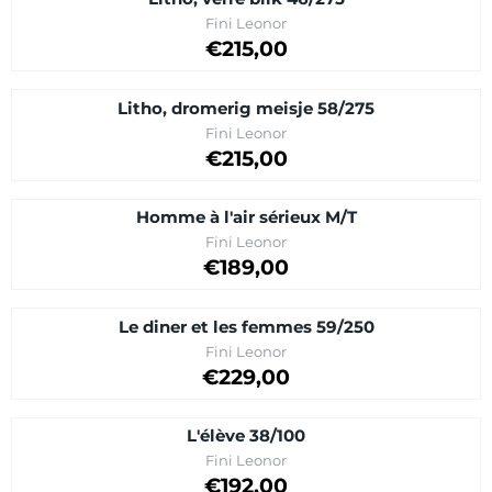
Brand:
Fini Leonor
Price: 215,00
€215,00
Litho, dromerig meisje 58/275
Brand:
Fini Leonor
Price: 215,00
€215,00
Homme à l'air sérieux M/T
Brand:
Fini Leonor
Price on request
€189,00
Le diner et les femmes 59/250
Brand:
Fini Leonor
Price on request
€229,00
L'élève 38/100
Brand:
Fini Leonor
Price: 192,00
€192,00