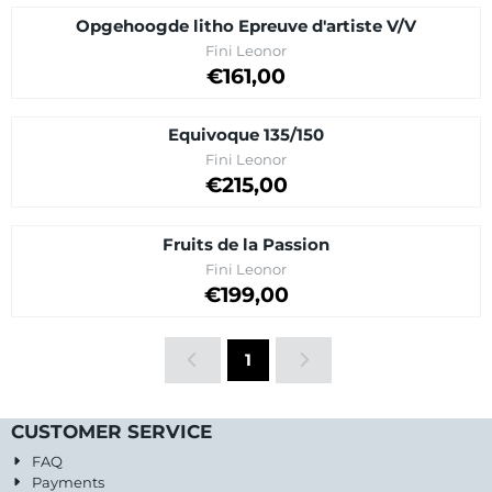
Opgehoogde litho Epreuve d'artiste V/V
Brand:
Fini Leonor
Price: 161,00
€161,00
Equivoque 135/150
Brand:
Fini Leonor
Price: 215,00
€215,00
Fruits de la Passion
Brand:
Fini Leonor
Price: 199,00
€199,00
1
CUSTOMER SERVICE
FAQ
Payments