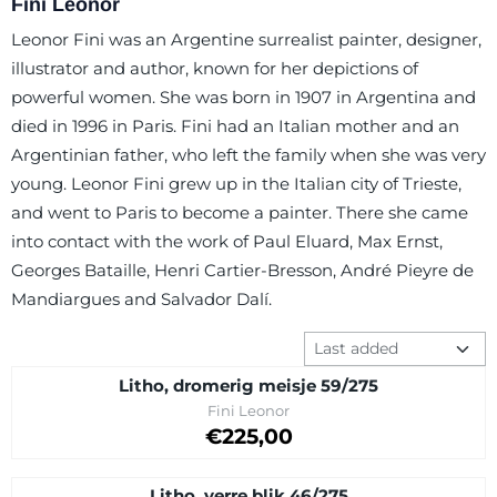
Fini Leonor
Leonor Fini was an Argentine surrealist painter, designer,
illustrator and author, known for her depictions of
powerful women. She was born in 1907 in Argentina and
died in 1996 in Paris. Fini had an Italian mother and an
Argentinian father, who left the family when she was very
young. Leonor Fini grew up in the Italian city of Trieste,
and went to Paris to become a painter. There she came
into contact with the work of Paul Eluard, Max Ernst,
Georges Bataille, Henri Cartier-Bresson, André Pieyre de
Mandiargues and Salvador Dalí.
Sort method
Litho, dromerig meisje 59/275
Brand:
Fini Leonor
Price on request
€225,00
Litho, verre blik 46/275