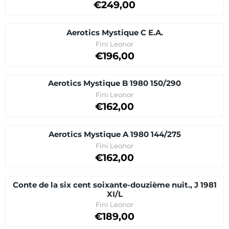
Price on request
€249,00
Aerotics Mystique C E.A.
Brand:
Fini Leonor
Price on request
€196,00
Aerotics Mystique B 1980 150/290
Brand:
Fini Leonor
Price on request
€162,00
Aerotics Mystique A 1980 144/275
Brand:
Fini Leonor
Price on request
€162,00
Conte de la six cent soixante-douzième nuit., J 1981
XI/L
Brand:
Fini Leonor
Price on request
€189,00