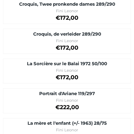
Croquis, Twee pronkende dames 289/290
Brand:
Fini Leonor
Price on request
€172,00
Croquis, de verleider 289/290
Brand:
Fini Leonor
Price on request
€172,00
La Sorcière sur le Balai 1972 50/100
Brand:
Fini Leonor
Price: 172,00
€172,00
Portrait d'Ariane 119/297
Brand:
Fini Leonor
Price on request
€222,00
La mère et l'enfant (+/- 1963) 28/75
Brand:
Fini Leonor