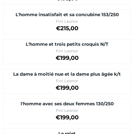
L'homme insatisfait et sa concubine 153/250
Brand:
Fini Leonor
Price on request
€215,00
L'homme et trois petits croquis N/T
Brand:
Fini Leonor
Price on request
€199,00
La dame à moitié nue et la dame plus âgée k/t
Brand:
Fini Leonor
Price on request
€199,00
l'homme avec ses deux femmes 130/250
Brand:
Fini Leonor
Price on request
€199,00
Le rejet