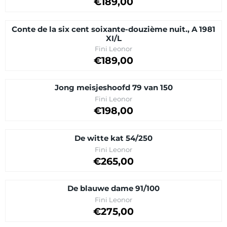
€189,00
Conte de la six cent soixante-douzième nuit., A 1981
XI/L
Brand:
Fini Leonor
Price on request
€189,00
Jong meisjeshoofd 79 van 150
Brand:
Fini Leonor
Price: 198,00
€198,00
De witte kat 54/250
Brand:
Fini Leonor
Price: 265,00
€265,00
De blauwe dame 91/100
Brand:
Fini Leonor
Price: 275,00
€275,00