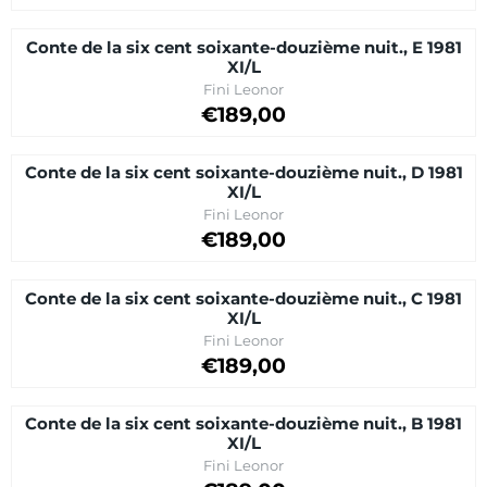
Conte de la six cent soixante-douzième nuit., E 1981
XI/L
Brand:
Fini Leonor
Price on request
€189,00
Conte de la six cent soixante-douzième nuit., D 1981
XI/L
Brand:
Fini Leonor
Price: 189,00
€189,00
Conte de la six cent soixante-douzième nuit., C 1981
XI/L
Brand:
Fini Leonor
Price on request
€189,00
Conte de la six cent soixante-douzième nuit., B 1981
XI/L
Brand:
Fini Leonor
Price on request