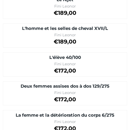
Brand:
Fini Leonor
Price on request
€189,00
L'homme et les selles de cheval XVII/L
Brand:
Fini Leonor
Price on request
€189,00
L'élève 40/100
Brand:
Fini Leonor
Price: 172,00
€172,00
Deux femmes assises dos à dos 129/275
Brand:
Fini Leonor
Price on request
€172,00
La femme et la détérioration du corps 6/275
Brand:
Fini Leonor
Price on request
€172,00