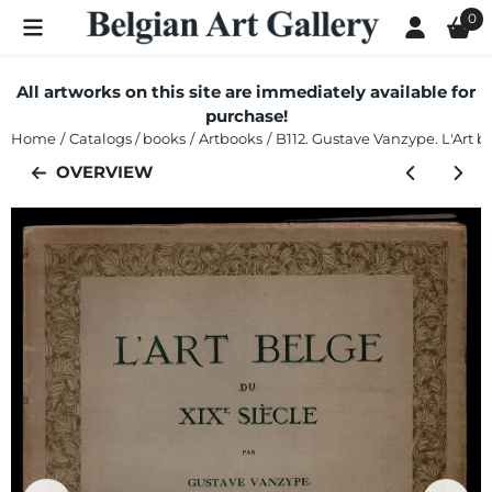
Cookie preferences are currently closed.
0
All artworks on this site are immediately available for
purchase!
Home
/
Catalogs / books
/
Artbooks
/
B112. Gustave Vanzype. L'Art b
OVERVIEW