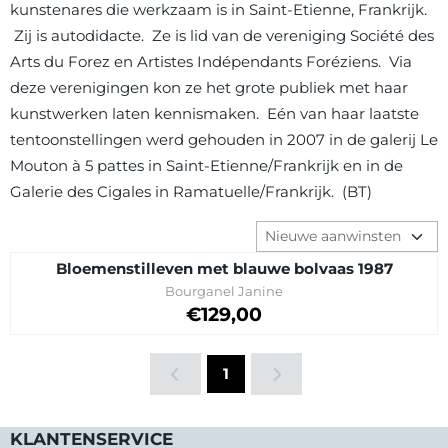
kunstenares die werkzaam is in Saint-Etienne, Frankrijk.
Zij is autodidacte. Ze is lid van de vereniging Société des
Arts du Forez en Artistes Indépendants Foréziens. Via
deze verenigingen kon ze het grote publiek met haar
kunstwerken laten kennismaken. Eén van haar laatste
tentoonstellingen werd gehouden in 2007 in de galerij Le
Mouton à 5 pattes in Saint-Etienne/Frankrijk en in de
Galerie des Cigales in Ramatuelle/Frankrijk. (BT)
Sorteermethode
Bloemenstilleven met blauwe bolvaas 1987
Merk:
Bourganel Janine
Prijs op aanvraag
€129,00
1
KLANTENSERVICE