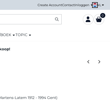
NL
Create Account
Contact
Inloggen
0
/BOEK
TOPIC
nkoop!
-Martens-Latem 1912 - 1994 Gent)