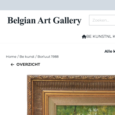
Cookievoorkeuren zijn momenteel gesloten.
Zoeken
BE KUNST
NL 
Alle 
Home
/
Be kunst
/
Borluut 1988
OVERZICHT