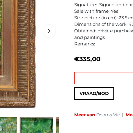
Signature: Signed and name
Sale with frame: Yes
Size picture (in cm): 23.5 
Dimensions of the work: 4
Obtained: private purchase, 
and paintings
Remarks:
€
335,00
VRAAG/BOD
Meer van
Dooms Vic
|
Me