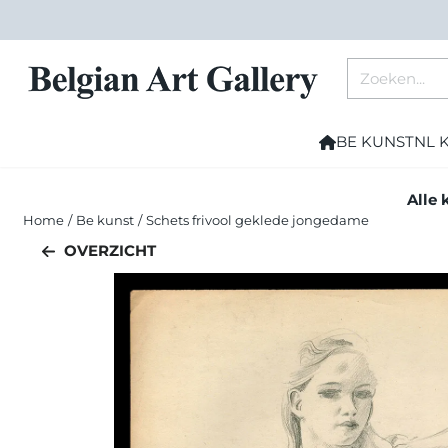
Cookievoorkeuren zijn momenteel gesloten.
Zoeken
BE KUNST
NL 
Alle 
Home
/
Be kunst
/
Schets frivool geklede jongedame
OVERZICHT