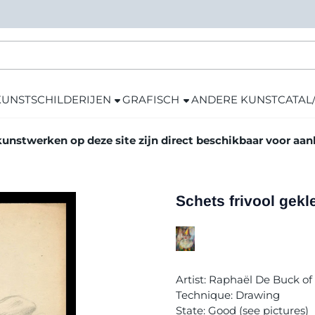
KUNST
SCHILDERIJEN
GRAFISCH
ANDERE KUNST
CATAL
kunstwerken op deze site zijn direct beschikbaar voor aa
Schets frivool gek
Artist: Raphaël De Buck of
Technique: Drawing
State: Good (see pictures)