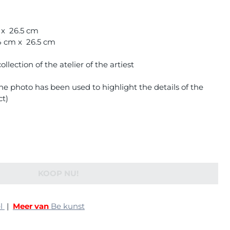
m x 26.5 cm
34 cm x 26.5 cm
lection of the atelier of the artiest
e photo has been used to highlight the details of the
ct)
KOOP NU!
ël
|
Meer van
Be kunst