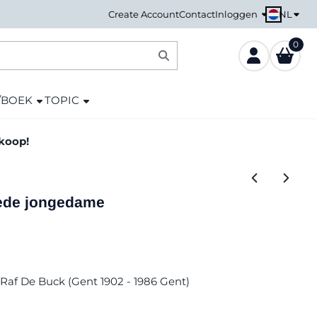
NL
Create Account
Contact
Inloggen
0
/BOEK
TOPIC
nkoop!
lede jongedame
 Raf De Buck (Gent 1902 - 1986 Gent)