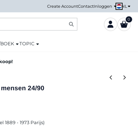
NL
Create Account
Contact
Inloggen
0
/BOEK
TOPIC
nkoop!
e mensen 24/90
l 1889 - 1973 Parijs)