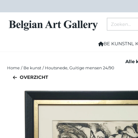
Cookievoorkeuren zijn momenteel gesloten.
Zoeken
BE KUNST
NL 
Alle 
Home
/
Be kunst
/
Houtsnede, Guitige mensen 24/90
OVERZICHT