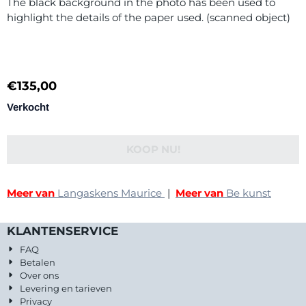
The black background in the photo has been used to
highlight the details of the paper used. (scanned object)
€
135,00
Verkocht
KOOP NU!
Meer van
Langaskens Maurice
|
Meer van
Be kunst
KLANTENSERVICE
FAQ
Betalen
Over ons
Levering en tarieven
Privacy