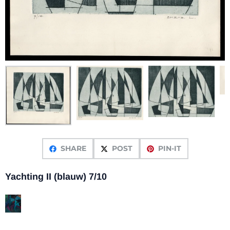
SHARE
POST
PIN-IT
Yachting II (blauw) 7/10