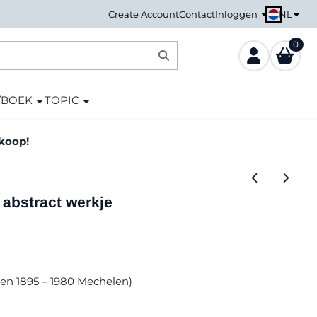
NL
Create Account
Contact
Inloggen
0
/BOEK
TOPIC
nkoop!
 abstract werkje
len 1895 – 1980 Mechelen)