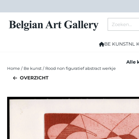
Cookievoorkeuren zijn momenteel gesloten.
Zoeken
BE KUNST
NL 
Alle 
Home
/
Be kunst
/
Rood non figuratief abstract werkje
OVERZICHT