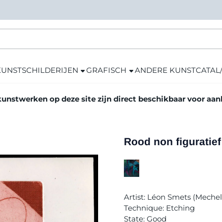
KUNST
SCHILDERIJEN
GRAFISCH
ANDERE KUNST
CATAL
kunstwerken op deze site zijn direct beschikbaar voor aa
Rood non figuratief
Artist: Léon Smets (Meche
Technique: Etching
State: Good