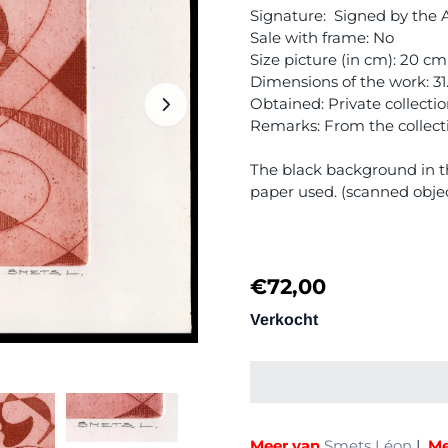
Signature: Signed by the Ar
Sale with frame: No
Size picture (in cm): 20 cm
Dimensions of the work: 31
Obtained: Private collecti
Remarks: From the collectio
The black background in th
paper used. (scanned obje
€
72,00
Verkocht
Meer van
Smets Léon
|
Me