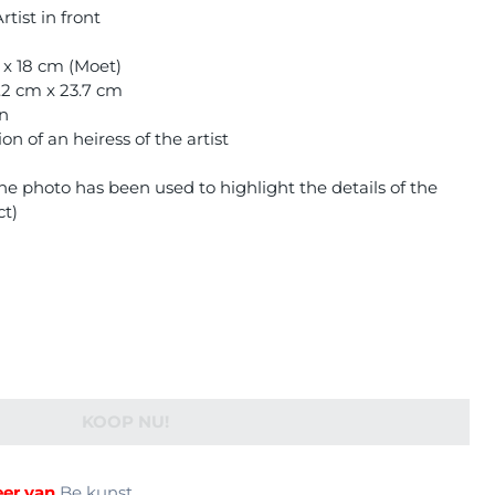
tist in front
 x 18 cm (Moet)
.2 cm x 23.7 cm
on
n of an heiress of the artist
e photo has been used to highlight the details of the
ct)
KOOP NU!
er van
Be kunst