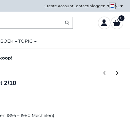
NL
Create Account
Contact
Inloggen
0
/BOEK
TOPIC
nkoop!
t 2/10
len 1895 – 1980 Mechelen)