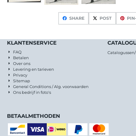
SHARE
POST
PIN
KLANTENSERVICE
CATALOG
FAQ
Catalogussen
Betalen
Over ons
Levering en tarieven
Privacy
Sitemap
General Conditions / Alg. voorwaarden
Ons bedrijf in foto's
BETAALMETHODEN