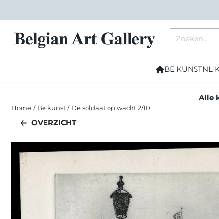
Cookievoorkeuren zijn momenteel gesloten.
Zoeken
BE KUNST
NL 
Alle 
Home
/
Be kunst
/
De soldaat op wacht 2/10
OVERZICHT