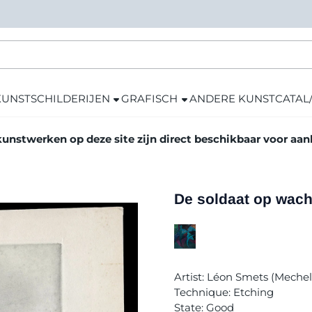
KUNST
SCHILDERIJEN
GRAFISCH
ANDERE KUNST
CATAL
kunstwerken op deze site zijn direct beschikbaar voor aa
De soldaat op wach
Artist: Léon Smets (Meche
Technique: Etching
State: Good