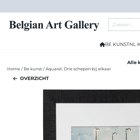
Cookievoorkeuren zijn momenteel gesloten.
Zoeken
BE KUNST
NL 
Alle 
Home
/
Be kunst
/
Aquarel, Drie schepen bij elkaar
OVERZICHT