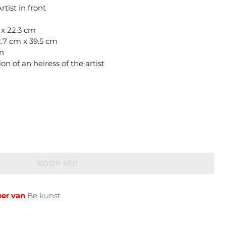
tist in front
m x 22.3 cm
.7 cm x 39.5 cm
on
n of an heiress of the artist
KOOP NU!
er van
Be kunst