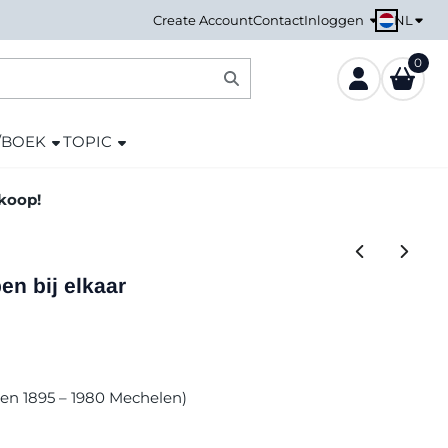
NL
Create Account
Contact
Inloggen
0
/BOEK
TOPIC
nkoop!
en bij elkaar
len 1895 – 1980 Mechelen)