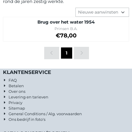
rond de jaren zestig werkte.
Sorteermethode
Brug over het water 1954
Merk:
Prinsen B.A.
Prijs: 78,00
€78,00
1
KLANTENSERVICE
FAQ
Betalen
Over ons
Levering en tarieven
Privacy
Sitemap
General Conditions / Alg. voorwaarden
Ons bedrijf in foto's