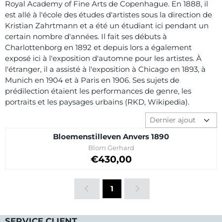
Royal Academy of Fine Arts de Copenhague. En 1888, il
est allé à l'école des études d'artistes sous la direction de
Kristian Zahrtmann et a été un étudiant ici pendant un
certain nombre d'années. Il fait ses débuts à
Charlottenborg en 1892 et depuis lors a également
exposé ici à l'exposition d'automne pour les artistes. À
l'étranger, il a assisté à l'exposition à Chicago en 1893, à
Munich en 1904 et à Paris en 1906. Ses sujets de
prédilection étaient les performances de genre, les
portraits et les paysages urbains (RKD, Wikipedia).
Méthode de tri
Bloemenstilleven Anvers 1890
Marque :
Blom Gerhard
Prix sur demande
€430,00
1
SERVICE CLIENT