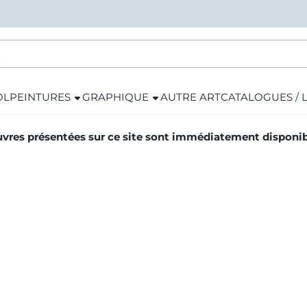
OL
PEINTURES
GRAPHIQUE
AUTRE ART
CATALOGUES / 
vres présentées sur ce site sont immédiatement disponibl