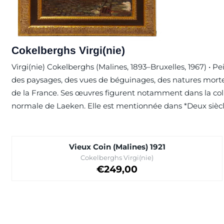
Cokelberghs Virgi(nie)
Virgi(nie) Cokelberghs (Malines, 1893–Bruxelles, 1967) • P
des paysages, des vues de béguinages, des natures mortes
de la France. Ses œuvres figurent notamment dans la coll
normale de Laeken. Elle est mentionnée dans *Deux siècles
Vieux Coin (Malines) 1921
Marque :
Cokelberghs Virgi(nie)
Prix: 249,00
€249,00