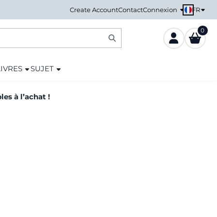
FR
Create Account
Contact
Connexion
0
LIVRES
SUJET
es à l’achat !