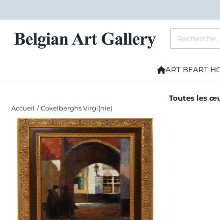
Les préférences de cookies sont actuellement fermées.
Rechercher
ART BE
ART H
Toutes les œu
Accueil
/
Cokelberghs Virgi(nie)