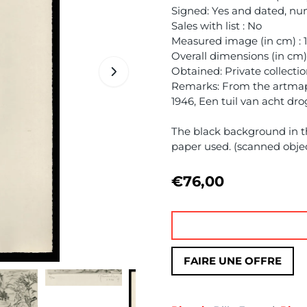
Signed: Yes and dated, nu
Sales with list : No
Measured image (in cm) : 1
Overall dimensions (in cm)
Obtained: Private collecti
Remarks: From the artmap
1946, Een tuil van acht dr
The black background in th
paper used. (scanned obje
€
76,00
FAIRE UNE OFFRE