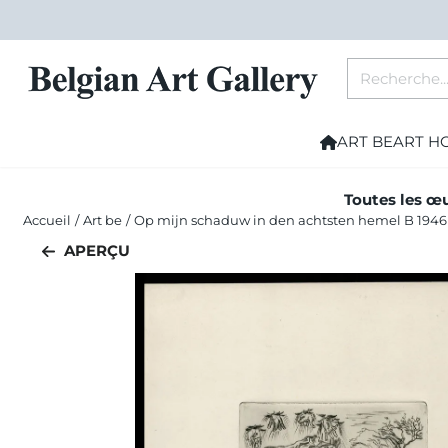
Les préférences de cookies sont actuellement fermées.
Rechercher
ART BE
ART H
Toutes les œu
Accueil
/
Art be
/
Op mijn schaduw in den achtsten hemel B 1946
APERÇU