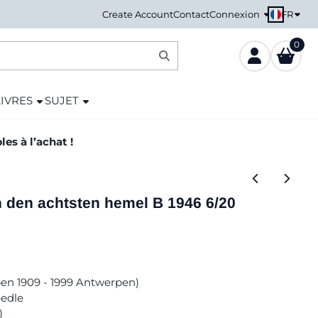
FR
Create Account
Contact
Connexion
0
LIVRES
SUJET
es à l’achat !
 den achtsten hemel B 1946 6/20
rpen 1909 - 1999 Antwerpen)
eedle
)