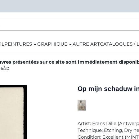
OL
PEINTURES
GRAPHIQUE
AUTRE ART
CATALOGUES / 
vres présentées sur ce site sont immédiatement disponibl
 6/20
Op mijn schaduw in
Artist: Frans Dille (Antwe
Technique: Etching, Dry n
Condition: Excellent (MINT