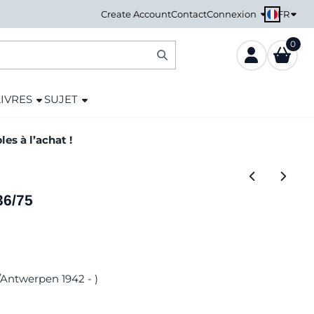
FR
Create Account
Contact
Connexion
0
LIVRES
SUJET
es à l’achat !
36/75
o/Antwerpen 1942 - )