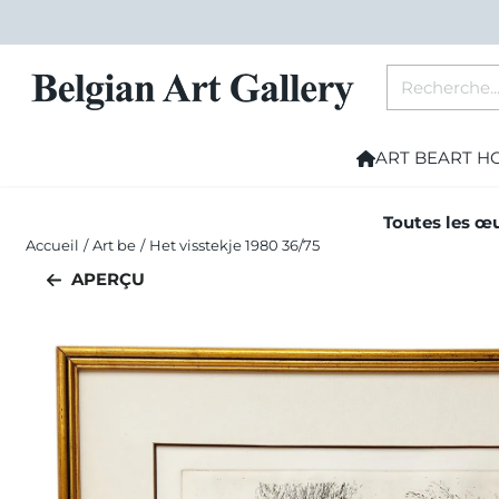
Les préférences de cookies sont actuellement fermées.
Rechercher
ART BE
ART H
Toutes les œu
Accueil
/
Art be
/
Het visstekje 1980 36/75
APERÇU