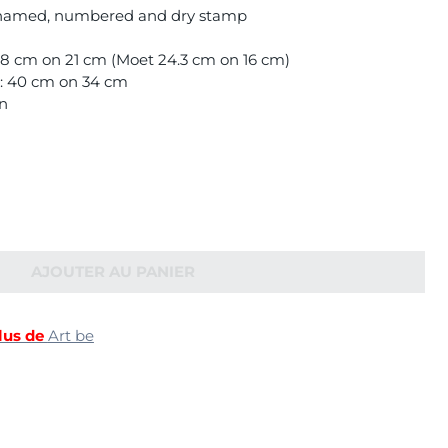
so named, numbered and dry stamp
8 cm on 21 cm (Moet 24.3 cm on 16 cm)
): 40 cm on 34 cm
on
AJOUTER AU PANIER
lus de
Art be