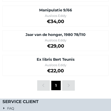
Manipulatie 9/66
Marque :
Ausloos Eddy
Prix sur demande
€34,00
Jaar van de honger, 1980 78/110
Marque :
Ausloos Eddy
Prix sur demande
€29,00
Ex libris Bert Teunis
Marque :
Ausloos Eddy
Prix sur demande
€22,00
1
SERVICE CLIENT
FAQ