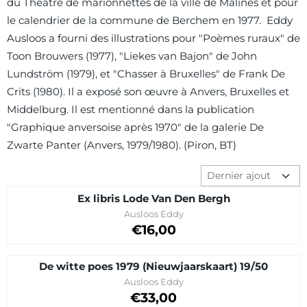
du Théâtre de marionnettes de la ville de Malines et pour
le calendrier de la commune de Berchem en 1977. Eddy
Ausloos a fourni des illustrations pour "Poèmes ruraux" de
Toon Brouwers (1977), "Liekes van Bajon" de John
Lundström (1979), et "Chasser à Bruxelles" de Frank De
Crits (1980). Il a exposé son œuvre à Anvers, Bruxelles et
Middelburg. Il est mentionné dans la publication
"Graphique anversoise après 1970" de la galerie De
Zwarte Panter (Anvers, 1979/1980). (Piron, BT)
Méthode de tri
Ex libris Lode Van Den Bergh
Marque :
Ausloos Eddy
Prix sur demande
€16,00
De witte poes 1979 (Nieuwjaarskaart) 19/50
Marque :
Ausloos Eddy
Prix sur demande
€33,00