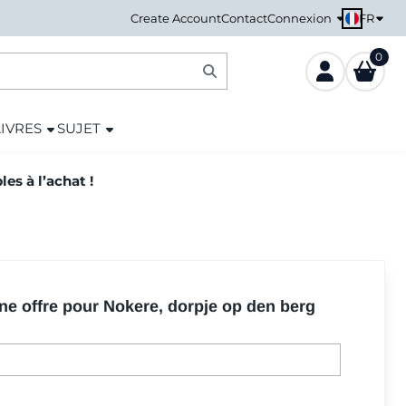
FR
Create Account
Contact
Connexion
0
LIVRES
SUJET
es à l’achat !
une offre pour Nokere, dorpje op den berg