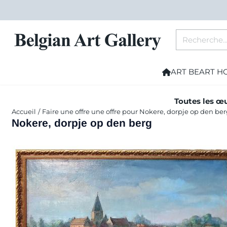
Les préférences de cookies sont actuellement fermées.
Rechercher
ART BE
ART H
Toutes les œu
Accueil
/
Faire une offre une offre pour Nokere, dorpje op den be
Nokere, dorpje op den berg