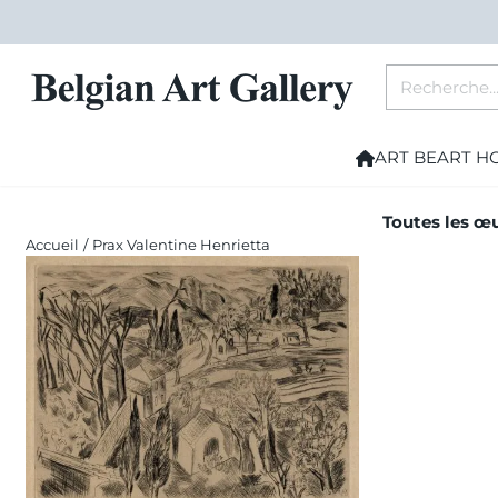
Les préférences de cookies sont actuellement fermées.
Rechercher
ART BE
ART H
Toutes les œu
Accueil
/
Prax Valentine Henrietta