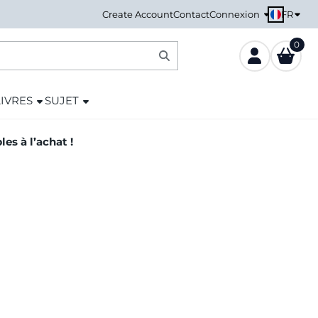
FR
Create Account
Contact
Connexion
0
LIVRES
SUJET
es à l’achat !