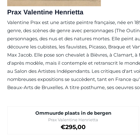
Prax Valentine Henrietta
Valentine Prax est une artiste peintre française, née en 
genre, des scènes de genre avec personnages (The Outing,
personnages, des nus et des natures mortes. Elle peint aussi
découvre les cubistes, les fauvistes, Picasso, Braque et V
Max Jacob. Elle pose son chevalet à Bièvres, à Clamart, à 
d'après modèle, mais il contemple et retranscrit le monde
au Salon des Artistes Indépendants. Les critiques d'art v
nombreuses expositions se succèdent, tant en France qu'à
Beaux-Arts de Bruxelles. A titre posthume, ses oeuvres s
Ommuurde plaats in de bergen
Marque :
Prax Valentine Henrietta
Prix: 295,00
€295,00