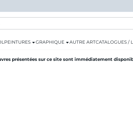
OL
PEINTURES
GRAPHIQUE
AUTRE ART
CATALOGUES / 
vres présentées sur ce site sont immédiatement disponibl