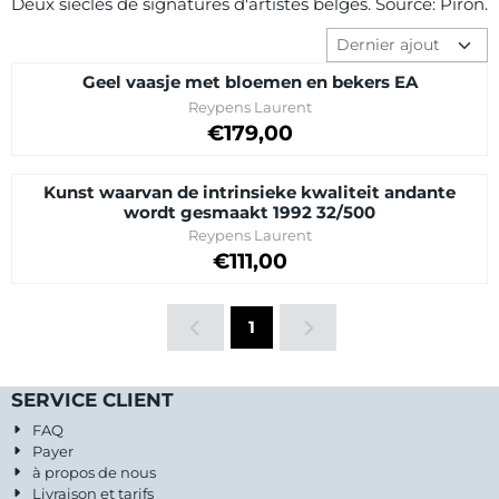
Deux siècles de signatures d'artistes belges. Source: Piron.
Méthode de tri
Geel vaasje met bloemen en bekers EA
Marque :
Reypens Laurent
Prix: 179,00
€179,00
Kunst waarvan de intrinsieke kwaliteit andante
wordt gesmaakt 1992 32/500
Marque :
Reypens Laurent
Prix: 111,00
€111,00
1
SERVICE CLIENT
FAQ
Payer
à propos de nous
Livraison et tarifs