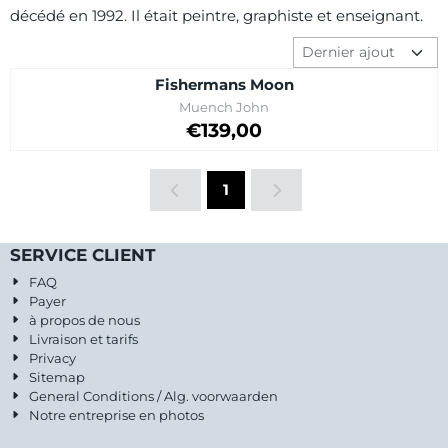
décédé en 1992. Il était peintre, graphiste et enseignant.
Méthode de tri
Fishermans Moon
Marque :
Muench John
Prix: 139,00
€139,00
1
SERVICE CLIENT
FAQ
Payer
à propos de nous
Livraison et tarifs
Privacy
Sitemap
General Conditions / Alg. voorwaarden
Notre entreprise en photos