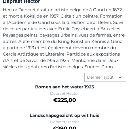
Depraet Hector
Hector Depraet était un artiste belge né à Gand en 1872
et mort à Koksijde en 1957. C'était un peintre. Formation
à l'Académie de Gand sous la direction de J. Delvin. Suivi
de cours particuliers avec Emile Thysebaert à Bruxelles.
Paysages peints, paysages urbains, vues de fermes, entre
autres. A été membre du Kring Kunst en Kennis à Gand
à partir de 1913 et est également devenu membre du
Cercle Artistique et Littéraire. Participe aux expositions
d'Art et de Savoir de 1916 à 1924. Mentionné dans Deux
siècles de signatures d'artistes belges. Source: Piron.
Méthode de tri
Bomen aan het water 1923
Marque :
Depraet Hector
Prix: 225,00
€225,00
Landschapsgezicht op wit huis
Marque :
Depraet Hector
Prix sur demande
€290,00