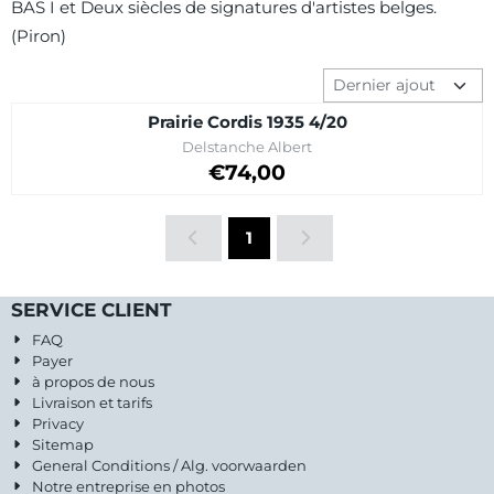
BAS I et Deux siècles de signatures d'artistes belges.
(Piron)
Méthode de tri
Prairie Cordis 1935 4/20
Marque :
Delstanche Albert
Prix: 74,00
€74,00
1
SERVICE CLIENT
FAQ
Payer
à propos de nous
Livraison et tarifs
Privacy
Sitemap
General Conditions / Alg. voorwaarden
Notre entreprise en photos