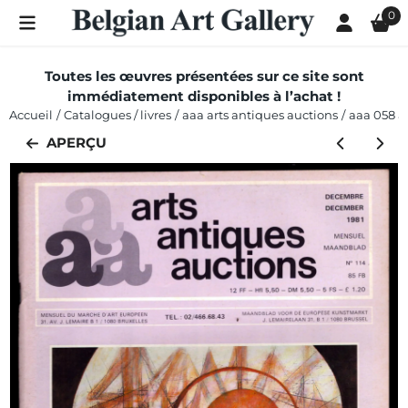
Les préférences de cookies sont actuellement fermées.
0
Toutes les œuvres présentées sur ce site sont
immédiatement disponibles à l’achat !
Accueil
/
Catalogues / livres
/
aaa arts antiques auctions
/
aaa 058 a
APERÇU