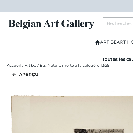
Les préférences de cookies sont actuellement fermées.
Rechercher
ART BE
ART H
Toutes les œu
Accueil
/
Art be
/
Ets, Nature morte à la cafetière 12/25
APERÇU