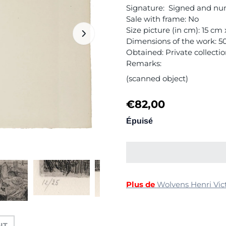
Signature: Signed and n
Sale with frame: No
Size picture (in cm): 15 cm
Dimensions of the work: 5
Obtained: Private collecti
Remarks:
(scanned object)
€
82,00
Épuisé
Plus de
Wolvens Henri Vic
-IT