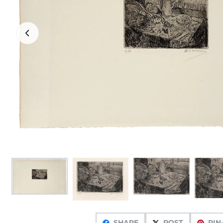
SHARE
POST
PIN