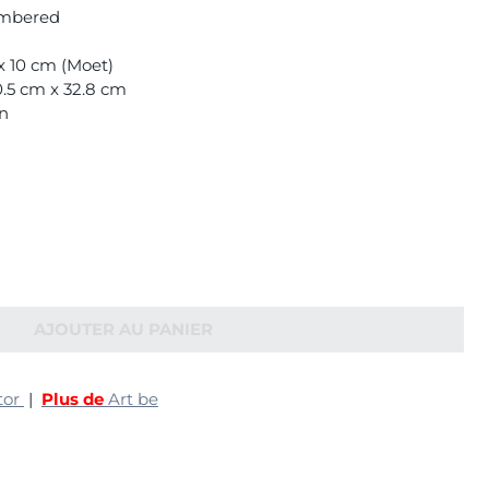
umbered
 x 10 cm (Moet)
0.5 cm x 32.8 cm
on
AJOUTER AU PANIER
tor
|
Plus de
Art be