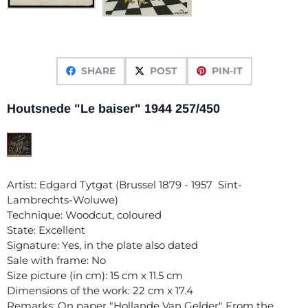
SHARE
POST
PIN-IT
Houtsnede "Le baiser" 1944 257/450
Artist: Edgard Tytgat (Brussel 1879 - 1957 Sint-
Lambrechts-Woluwe)
Technique: Woodcut, coloured
State: Excellent
Signature: Yes, in the plate also dated
Sale with frame: No
Size picture (in cm): 15 cm x 11.5 cm
Dimensions of the work: 22 cm x 17.4
Remarks: On paper "Hollande Van Gelder" From the