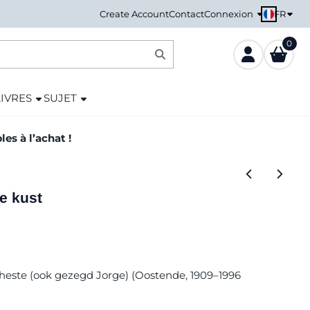
FR
Create Account
Contact
Connexion
0
LIVRES
SUJET
es à l’achat !
e kust
nheste (ook gezegd Jorge) (Oostende, 1909–1996