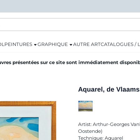
OL
PEINTURES
GRAPHIQUE
AUTRE ART
CATALOGUES / 
vres présentées sur ce site sont immédiatement disponibl
Aquarel, de Vlaams
Artist: Arthur-Georges Va
Oostende)
Technique: Aquarel