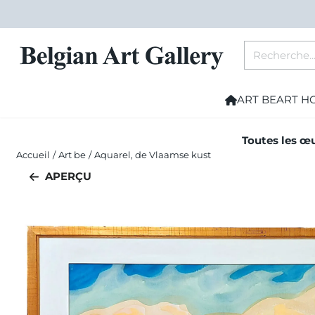
Les préférences de cookies sont actuellement fermées.
Rechercher
ART BE
ART H
Toutes les œu
Accueil
/
Art be
/
Aquarel, de Vlaamse kust
APERÇU