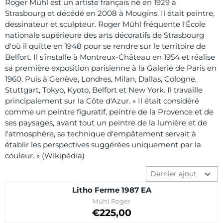
Roger Mühl est un artiste français né en 1929 à
Strasbourg et décédé en 2008 à Mougins. Il était peintre,
dessinateur et sculpteur. Roger Mühl fréquente l'École
nationale supérieure des arts décoratifs de Strasbourg
d'où il quitte en 1948 pour se rendre sur le territoire de
Belfort. Il s'installe à Montreux-Château en 1954 et réalise
sa première exposition parisienne à la Galerie de Paris en
1960. Puis à Genève, Londres, Milan, Dallas, Cologne,
Stuttgart, Tokyo, Kyoto, Belfort et New York. Il travaille
principalement sur la Côte d'Azur. « Il était considéré
comme un peintre figuratif, peintre de la Provence et de
ses paysages, avant tout un peintre de la lumière et de
l'atmosphère, sa technique d'empâtement servait à
établir les perspectives suggérées uniquement par la
couleur. » (Wikipédia)
Méthode de tri
Litho Ferme 1987 EA
Marque :
Mühl Roger
Prix: 225,00
€225,00